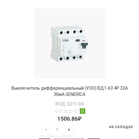
Выключатель дифференциальный (УЗО) ВД1-63 4Р 32А
30мА GENERICA
КОД: 2211-04
0
1506.86₽
на складах
-
+