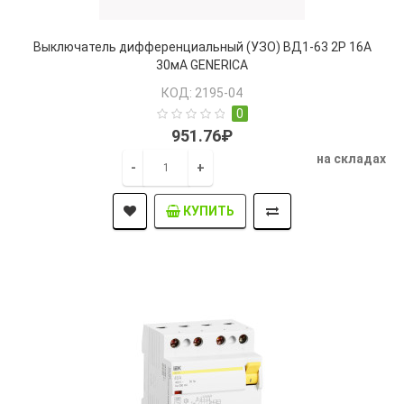
Выключатель дифференциальный (УЗО) ВД1-63 2Р 16А
30мА GENERICA
КОД: 2195-04
0
951.76₽
на складах
-
+
КУПИТЬ