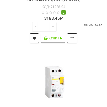
КОД: 21228-04
0
3183.45₽
на складах
-
+
КУПИТЬ