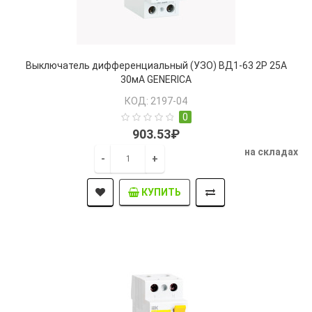
Выключатель дифференциальный (УЗО) ВД1-63 2Р 25А
30мА GENERICA
КОД: 2197-04
0
903.53₽
на складах
-
+
КУПИТЬ