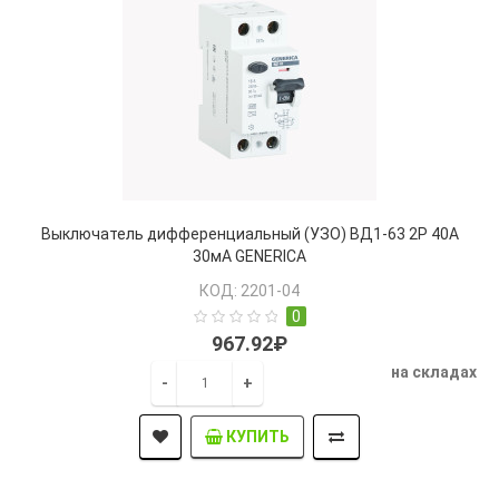
Выключатель дифференциальный (УЗО) ВД1-63 2Р 40А
30мА GENERICA
КОД: 2201-04
0
967.92₽
на складах
-
+
КУПИТЬ