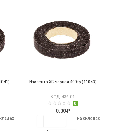
1041)
Изолента ХБ черная 400гр (11043)
КОД: 436-01
0
0.00₽
складах
на складах
-
+