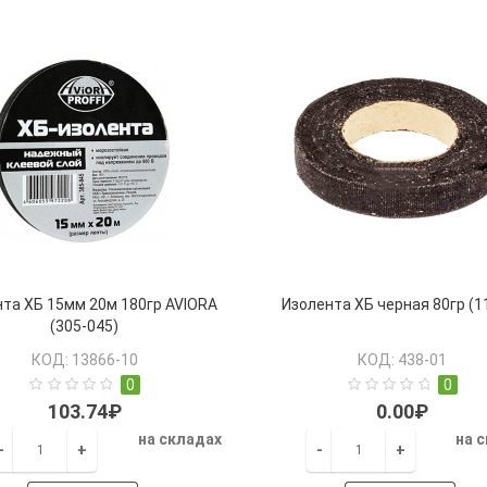
та ХБ 15мм 20м 180гр AVIORA
Изолента ХБ черная 80гр (1
(305-045)
КОД: 13866-10
КОД: 438-01
0
0
103.74₽
0.00₽
на складах
на 
-
+
-
+