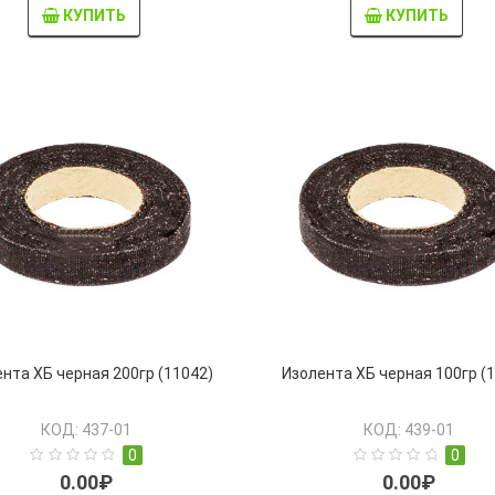
КУПИТЬ
КУПИТЬ
нта ХБ черная 200гр (11042)
Изолента ХБ черная 100гр (
КОД: 437-01
КОД: 439-01
0
0
0.00₽
0.00₽