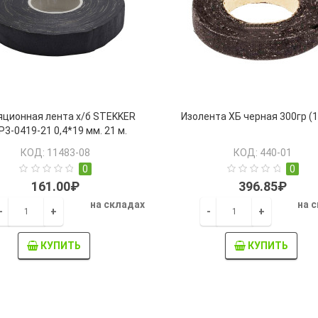
яционная лента х/б STEKKER
Изолента ХБ черная 300гр (
P3-0419-21 0,4*19 мм. 21 м.
черный (39141)
КОД: 11483-08
КОД: 440-01
0
0
161.00₽
396.85₽
на складах
на 
-
+
-
+
КУПИТЬ
КУПИТЬ