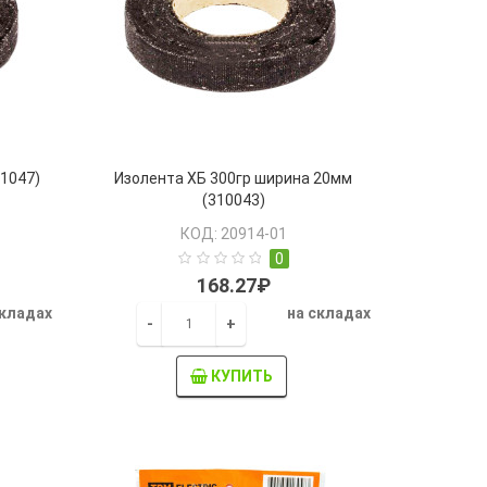
11047)
Изолента ХБ 300гр ширина 20мм
(310043)
КОД: 20914-01
0
168.27₽
складах
на складах
-
+
КУПИТЬ