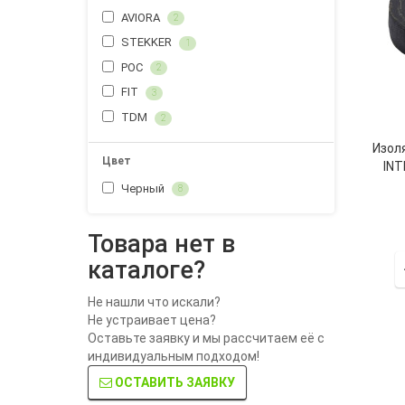
AVIORA
2
STEKKER
1
РОС
2
FIT
3
TDM
2
Изол
Цвет
INT
Черный
8
Товара нет в
каталоге?
Не нашли что искали?
Не устраивает цена?
Оставьте заявку и мы рассчитаем её с
индивидуальным подходом!
ОСТАВИТЬ ЗАЯВКУ