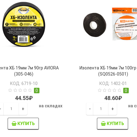
ента ХБ 19мм 7м 90гр AVIORA
Изолента ХБ 19мм 7м 100г
(305-046)
(SQ0526-0501)
КОД: 6719-10
КОД: 1402-01
0
0
44.55₽
48.60₽
на складах
на 
-
+
-
+
КУПИТЬ
КУПИТЬ