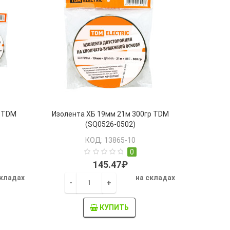
р TDM
Изолента ХБ 19мм 21м 300гр TDM
(SQ0526-0502)
КОД: 13865-10
0
145.47₽
складах
на складах
-
+
КУПИТЬ