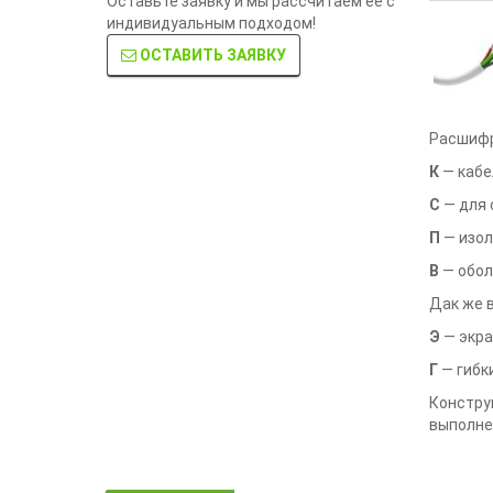
Оставьте заявку и мы рассчитаем её с
индивидуальным подходом!
ОСТАВИТЬ ЗАЯВКУ
Расшифр
К
— кабе
С
— для 
П
— изол
В
— обол
Дак же 
Э
— экра
Г
— гибк
Констру
выполнен