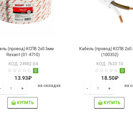
ель (провод) КСПВ 2х0.5мм
Кабель (провод) КСПВ 2х0
Rexant (01-4710)
(100352)
КОД: 24982-04
КОД: 7633-10
0
0
13.93₽
18.50₽
на складах
на 
-
+
-
+
КУПИТЬ
КУПИТЬ