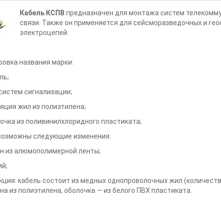
Кабель КСПВ
предназначен для монтажа систем телекомму
связи. Также он применяется для сейсморазведочных и гео
электроцепей.
овка названия марки:
ль;
систем сигнализации;
яция жил из полиэтилена;
очка из поливинилхлоридного пластиката;
возможны следующие изменения:
н из алюмополимерной ленты;
ий;
кция: кабель состоит из медных однопроволочных жил (количество
а из полиэтилена, оболочка — из белого ПВХ пластиката.