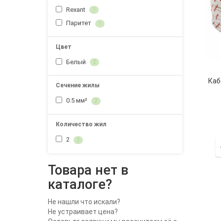
Rexant
1
Паритет
1
Цвет
Белый
2
Каб
Сечение жилы
0.5 мм²
2
Количество жил
2
2
Товара нет в
каталоге?
Не нашли что искали?
Не устраивает цена?