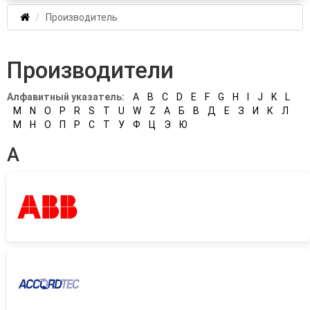
Производитель
Производители
Алфавитный указатель:
A
B
C
D
E
F
G
H
I
J
K
L
M
N
O
P
R
S
T
U
W
Z
А
Б
В
Д
Е
З
И
К
Л
М
Н
О
П
Р
С
Т
У
Ф
Ц
Э
Ю
A