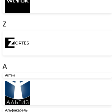
Z
А
Актей
Альфакабель