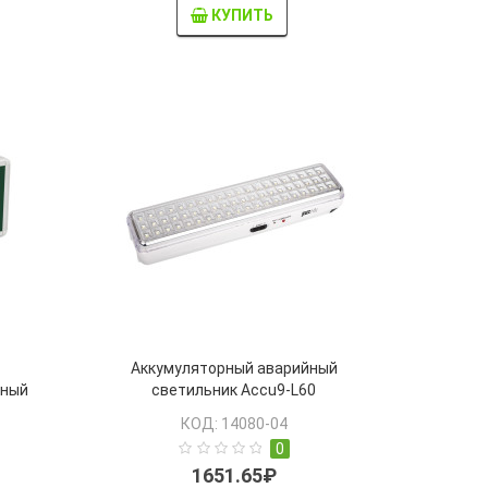
КУПИТЬ
Аккумуляторный аварийный
дный
светильник Accu9-L60
ч 3Вт
КОД: 14080-04
ления"
0
1651.65₽