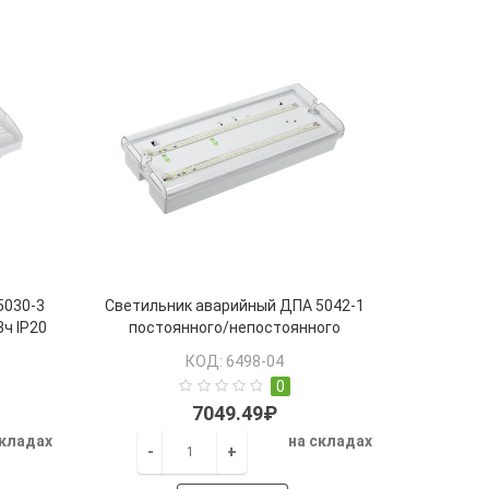
5030-3
Светильник аварийный ДПА 5042-1
3ч IP20
постоянного/непостоянного
действия 1ч IP65 IEK
КОД: 6498-04
0
7049.49₽
складах
на складах
-
+