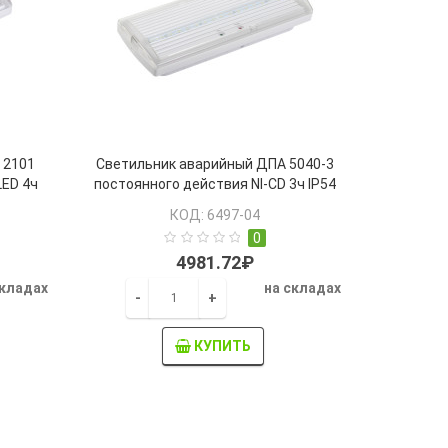
 2101
Светильник аварийный ДПА 5040-3
LED 4ч
постоянного действия NI-CD 3ч IP54
IEK
КОД: 6497-04
0
4981.72₽
складах
на складах
-
+
КУПИТЬ