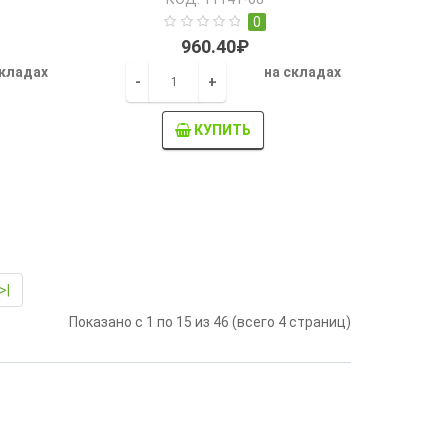
0
960.40₽
складах
на складах
-
+
КУПИТЬ
>|
Показано с 1 по 15 из 46 (всего 4 страниц)