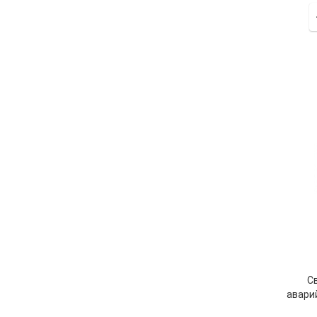
С
авари
3w 1.