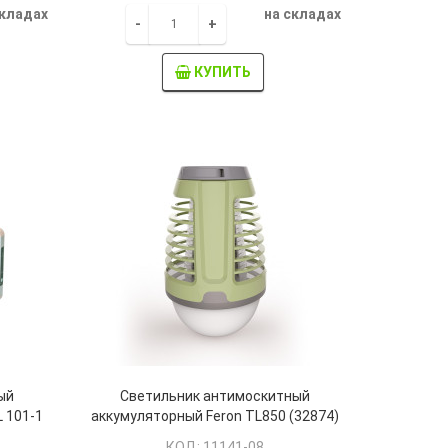
складах
на складах
-
+
КУПИТЬ
ый
Светильник антимоскитный
 101-1
аккумуляторный Feron TL850 (32874)
T"
КОД: 11141-08