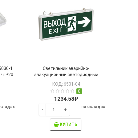
5030-1
Светильник аварийно-
1ч IP20
эвакуационный светодиодный
ССА1003 двусторонний 1,5ч 3Вт
КОД: 6501-04
"ВЫХОД-EXIT/стрелка/фигура" IEK
0
1234.58₽
складах
на складах
-
+
КУПИТЬ