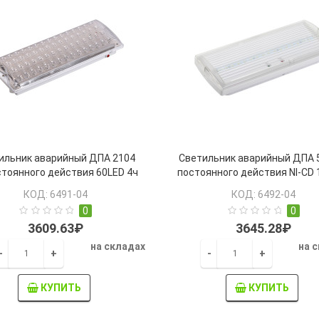
ильник аварийный ДПА 2104
Светильник аварийный ДПА 
тоянного действия 60LED 4ч
постоянного действия NI-CD 
IP20 IEK
IEK
КОД: 6491-04
КОД: 6492-04
0
0
3609.63₽
3645.28₽
на складах
на 
-
+
-
+
КУПИТЬ
КУПИТЬ