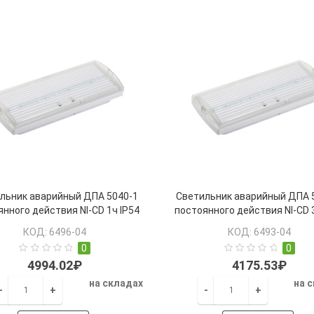
льник аварийный ДПА 5040-1
Светильник аварийный ДПА 
нного действия NI-CD 1ч IP54
постоянного действия NI-CD 
IEK
IEK
КОД: 6496-04
КОД: 6493-04
0
0
4994.02₽
4175.53₽
на складах
на 
-
+
-
+