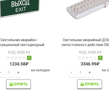
Светильник аварийно-
Светильник аварийный ДПА
куационный светодиодный
непостоянного действия 30
001 односторонний 1,5ч 3Вт
IP20 IEK
КОД: 6500-04
КОД: 6490-04
"ВЫХОД-EXIT" IEK
0
0
1234.58₽
3346.99₽
на складах
на 
-
+
-
+
КУПИТЬ
КУПИТЬ