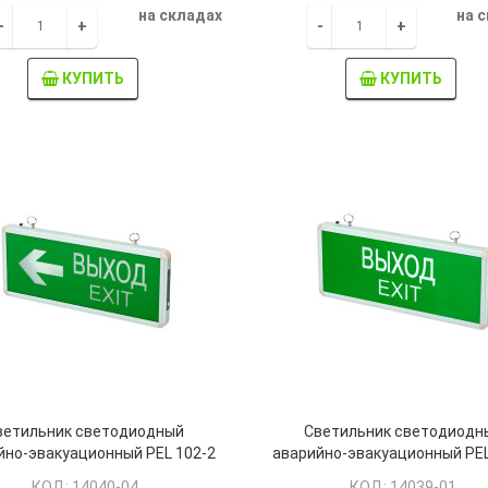
на складах
на 
-
+
-
+
КУПИТЬ
КУПИТЬ
ветильник светодиодный
Светильник светодиодн
йно-эвакуационный PEL 102-2
аварийно-эвакуационный PEL
2v IP20 "ВЫХОД-EXIT/стрелка
3w 1.2v IP20 "ВЫХОД-EXI
КОД: 14040-04
КОД: 14039-01