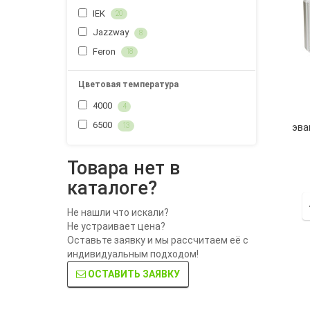
IEK
20
Jazzway
8
Feron
18
Цветовая температура
4000
4
6500
13
эва
ССА1
Товара нет в
каталоге?
Не нашли что искали?
Не устраивает цена?
Оставьте заявку и мы рассчитаем её с
индивидуальным подходом!
ОСТАВИТЬ ЗАЯВКУ