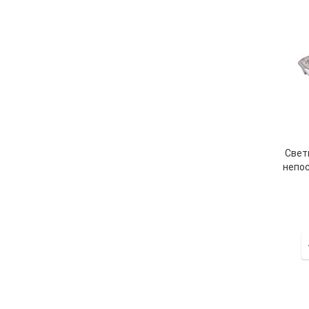
Свет
непос