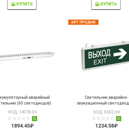
КУПИТЬ
КУПИТЬ
ХИТ ПРОДАЖ
кумуляторный аварийный
Светильник аварийно-
тильник (60 светодиодов)
эвакуационный светодио
Accu91-L60-wh
ССА1004 двусторонний 1,5
КОД: 14078-04
КОД: 6502-04
"ВЫХОД-EXIT/стрелка направ
0
0
IEK
1894.45₽
1234.58₽