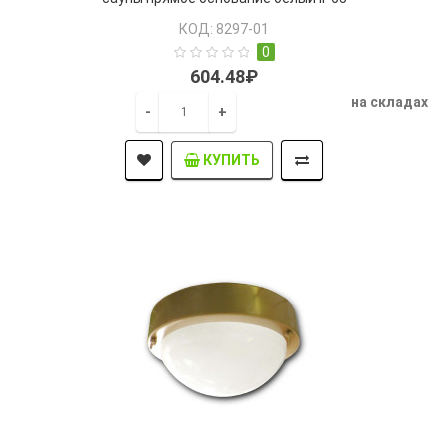
КОД: 8297-01
0
604.48₽
на складах
-
+
КУПИТЬ