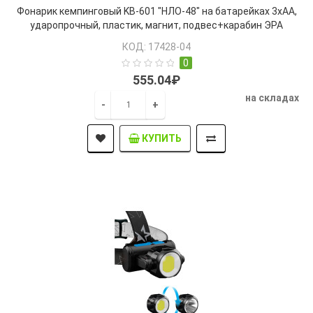
Фонарик кемпинговый KB-601 "НЛО-48" на батарейках 3хАА,
ударопрочный, пластик, магнит, подвес+карабин ЭРА
(Б0029178)
КОД: 17428-04
0
555.04₽
на складах
-
+
КУПИТЬ