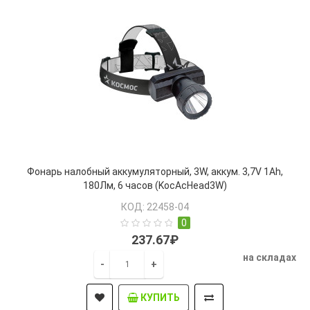
Фонарь налобный аккумуляторный, 3W, аккум. 3,7V 1Ah,
180Лм, 6 часов (KocAcHead3W)
КОД: 22458-04
0
237.67₽
на складах
-
+
КУПИТЬ