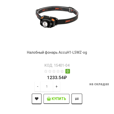
Налобный фонарь AccuH1-L5WZ-og
КОД: 15401-04
0
1233.54₽
на складах
-
+
КУПИТЬ