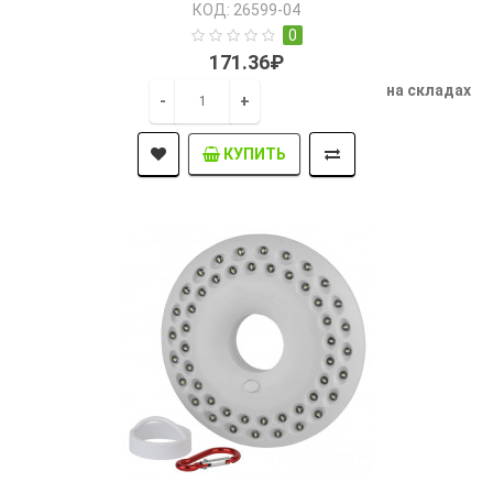
КОД: 26599-04
0
171.36₽
на складах
-
+
КУПИТЬ