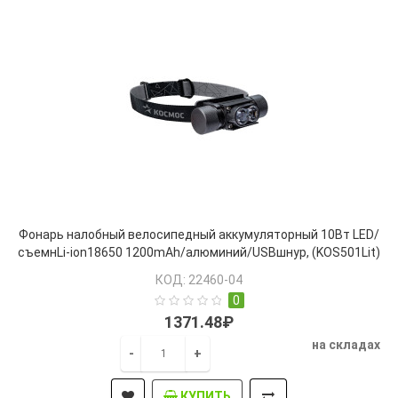
Фонарь налобный велосипедный аккумуляторный 10Вт LED/
съемнLi-ion18650 1200mAh/алюминий/USBшнур, (KOS501Lit)
КОД: 22460-04
0
1371.48₽
на складах
-
+
КУПИТЬ