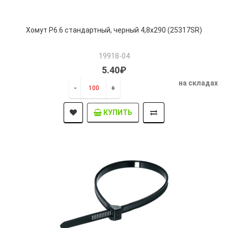
Хомут P6.6 стандартный, черный 4,8x290 (25317SR)
19918-04
5.40₽
на складах
-
+
КУПИТЬ