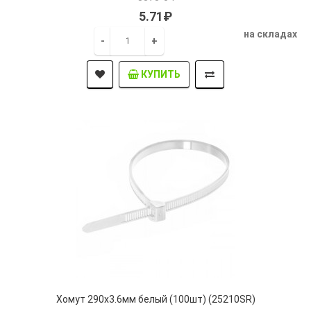
5.71₽
на складах
-
+
КУПИТЬ
Хомут 290х3.6мм белый (100шт) (25210SR)