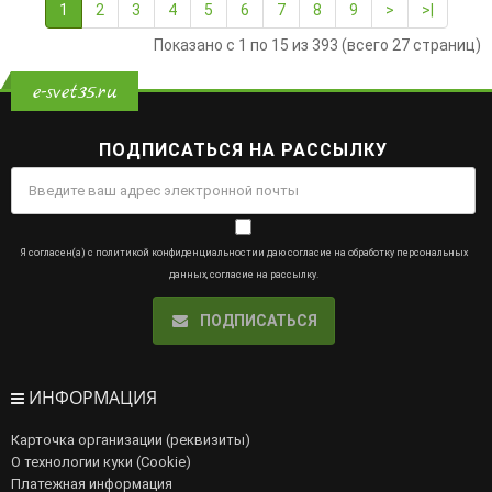
1
2
3
4
5
6
7
8
9
>
>|
Показано с 1 по 15 из 393 (всего 27 страниц)
e-svet35.ru
ПОДПИСАТЬСЯ НА РАССЫЛКУ
Я согласен(а) с
политикой конфиденциальности
и даю
согласие на обработку персональных
данных
,
согласие на рассылку
.
ПОДПИСАТЬСЯ
ИНФОРМАЦИЯ
Карточка организации (реквизиты)
О технологии куки (Cookie)
Платежная информация