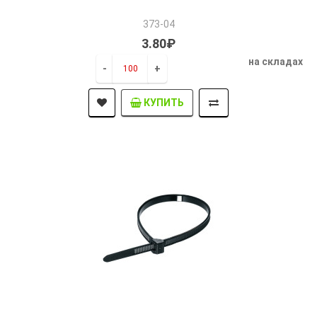
373-04
3.80₽
на складах
-
+
КУПИТЬ