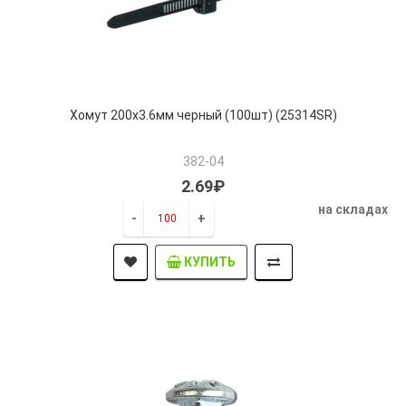
Хомут 200х3.6мм черный (100шт) (25314SR)
382-04
2.69₽
на складах
-
+
КУПИТЬ