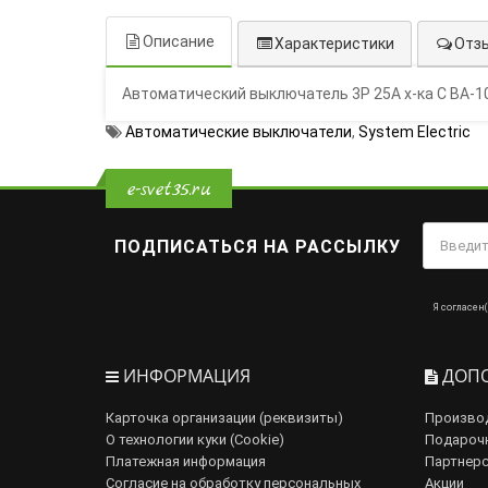
Описание
Характеристики
Отзы
Автоматический выключатель 3Р 25А х-ка C ВА-10
Автоматические выключатели
,
System Electric
e-svet35.ru
ПОДПИСАТЬСЯ НА РАССЫЛКУ
Я согласен(
ИНФОРМАЦИЯ
ДОПО
Карточка организации (реквизиты)
Произво
О технологии куки (Cookie)
Подароч
Платежная информация
Партнерс
Согласие на обработку персональных
Акции