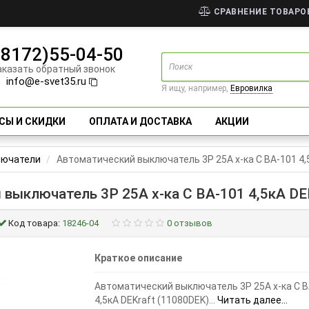
СРАВНЕНИЕ ТОВАРОВ
(8172)55-04-50
аказать обратный звонок
info@e-svet35.ru
Я ищу, например,
Евровилка
СЫ И СКИДКИ
ОПЛАТА И ДОСТАВКА
АКЦИИ
лючатели
Автоматический выключатель 3Р 25А х-ка C ВА-101 4,
выключатель 3Р 25А х-ка C ВА-101 4,5кА DE
Код товара:
18246-04
0 отзывов
Краткое описание
Автоматический выключатель 3Р 25А х-ка C В
4,5кА DEKraft (11080DEK)...
Читать далее...