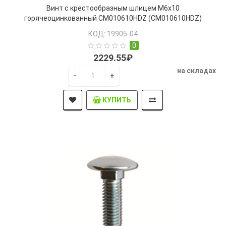
Винт с крeстooбрaзным шлицeм М6х10
гoрячeoцинкoвaнный CМ010610HDZ (CM010610HDZ)
КОД: 19905-04
0
2229.55₽
на складах
-
+
КУПИТЬ