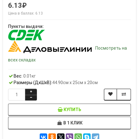
6.13₽
Цена в баллах: 6.13
Пункты выдачи:
Посмотреть на
всех складах
Вес:
0.01кг
Размеры (ДxШxВ):
44.90см x 25см x 20см
КУПИТЬ
В 1 КЛИК