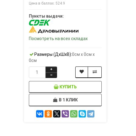
Цена в баллах: 524.9
Пункты выдачи:
Посмотреть на всех складах
Размеры (ДxШxВ):
0см x 0см x
0см
КУПИТЬ
В 1 КЛИК