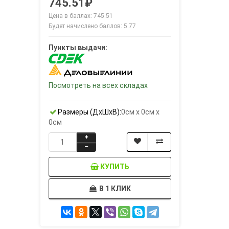
745.51₽
Цена в баллах: 745.51
Будет начислено баллов: 5.77
Пункты выдачи:
Посмотреть на всех складах
Размеры (ДxШxВ):
0см x 0см x
0см
КУПИТЬ
В 1 КЛИК