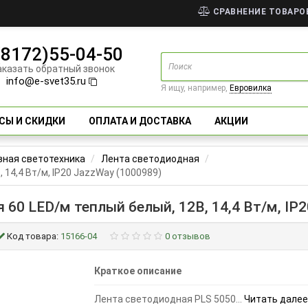
СРАВНЕНИЕ ТОВАРОВ
(8172)55-04-50
аказать обратный звонок
info@e-svet35.ru
Я ищу, например,
Евровилка
СЫ И СКИДКИ
ОПЛАТА И ДОСТАВКА
АКЦИИ
ная светотехника
Лента светодиодная
 14,4 Вт/м, IP20 JazzWay (1000989)
 60 LED/м теплый белый, 12В, 14,4 Вт/м, IP2
Код товара:
15166-04
0 отзывов
Краткое описание
Лента светодиодная PLS 5050...
Читать далее.