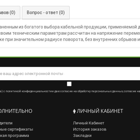
вов (0)
Вопрос - ответ (0)
ненным из богатого выбора кабельной продукции, применяемой д
своим техническим параметрам рассчитан на напряжение перемен
е при значительном радиусе поворота, без внутренних обрывов 
а) с
политикой конфиденциальности
и даю
согласие на обработку персональных данных
,
согласие н
ЛНИТЕЛЬНО
ЛИЧНЫЙ КАБИНЕТ
дители
Личный Кабинет
ные сертификаты
История заказов
кая программа
Закладки