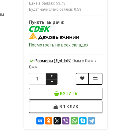
Цена в баллах: 53.78
Будет начислено баллов: 0.53
им
Пункты выдачи:
Посмотреть на всех складах
Размеры (ДxШxВ):
0мм x 0мм x
0мм
КУПИТЬ
В 1 КЛИК